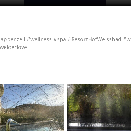
#appenzell #wellness #spa #ResortHofWeissbad #wo
welderlove