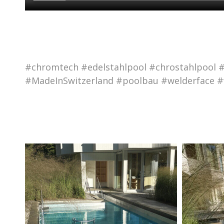
#chromtech #edelstahlpool #chrostahlpool 
#MadeInSwitzerland #poolbau #welderface #