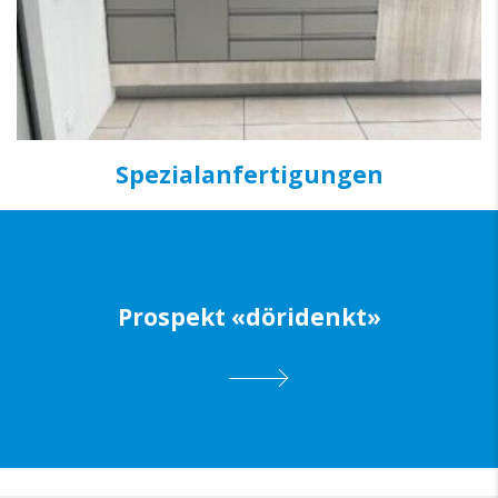
Spezialanfertigungen
Prospekt «döridenkt»