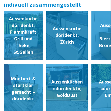
indivuell zusammengestellt
Aussenküche
döridenkt,
Auss
Aussenküche
Flammkraft
döridenkt,
Grill und
Bierz
Zürich
Theke,
Bron
St.Gallen
Montiert &
Aussenküchen
Auss
startklar
«döridenkt»,
«dör
gemacht –
GoldDust
Em
döridenkt