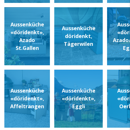
Aussenküche
Auss
Aussenküche
«döridenkt»,
«dör
döridenkt,
Azado
Azado
Tägerwilen
St.Gallen
Eg
Aussenküche
Aussenküche
Auss
«döridenkt»,
«döridenkt»,
«dör
Affeltrangen
Eggli
Oer