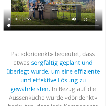
Ps: «döridenkt» bedeutet, dass
etwas
sorgfältig geplant und
überlegt wurde, um eine effiziente
und effektive Lösung zu
gewährleisten.
In Bezug auf die
Aussenküche würde «döridenkt»