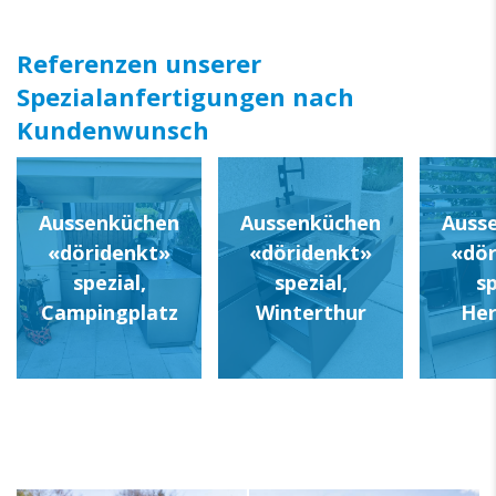
Referenzen unserer
Spezialanfertigungen nach
Kundenwunsch
Aussenküchen
Aussenküchen
Auss
«döridenkt»
«döridenkt»
«dör
spezial,
spezial,
sp
Campingplatz
Winterthur
Her