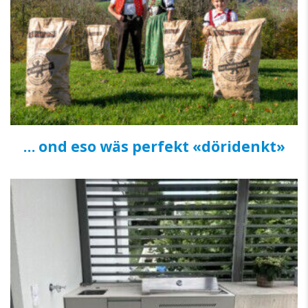
… ond eso wäs perfekt «döridenkt»