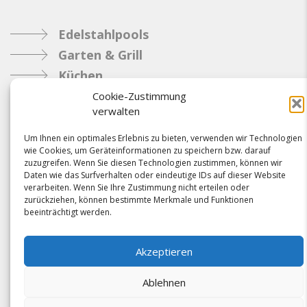
Edelstahlpools
Garten & Grill
Küchen
Metallbau
Cookie-Zustimmung
verwalten
Industrie
Um Ihnen ein optimales Erlebnis zu bieten, verwenden wir Technologien
wie Cookies, um Geräteinformationen zu speichern bzw. darauf
Referenzen
zuzugreifen. Wenn Sie diesen Technologien zustimmen, können wir
Daten wie das Surfverhalten oder eindeutige IDs auf dieser Website
News
verarbeiten. Wenn Sie Ihre Zustimmung nicht erteilen oder
Samacostyle.ch
zurückziehen, können bestimmte Merkmale und Funktionen
beeinträchtigt werden.
Impressum
Kontakt
Akzeptieren
AGBs & Verbindlichkeiten
Ablehnen