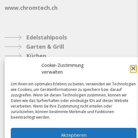
www.chromtech.ch
Edelstahlpools
Garten & Grill
Küchen
Metallbau
Cookie-Zustimmung
verwalten
Industrie
Um Ihnen ein optimales Erlebnis zu bieten, verwenden wir Technologien
wie Cookies, um Geräteinformationen zu speichern bzw. darauf
Referenzen
zuzugreifen. Wenn Sie diesen Technologien zustimmen, können wir
Daten wie das Surfverhalten oder eindeutige IDs auf dieser Website
News
verarbeiten. Wenn Sie Ihre Zustimmung nicht erteilen oder
Samacostyle.ch
zurückziehen, können bestimmte Merkmale und Funktionen
beeinträchtigt werden.
Impressum
Kontakt
Akzeptieren