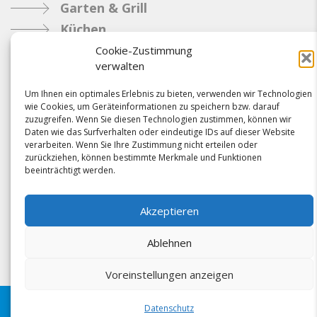
Garten & Grill
Küchen
Metallbau
Cookie-Zustimmung
verwalten
Industrie
Um Ihnen ein optimales Erlebnis zu bieten, verwenden wir Technologien
wie Cookies, um Geräteinformationen zu speichern bzw. darauf
Referenzen
zuzugreifen. Wenn Sie diesen Technologien zustimmen, können wir
Daten wie das Surfverhalten oder eindeutige IDs auf dieser Website
News
verarbeiten. Wenn Sie Ihre Zustimmung nicht erteilen oder
Samacostyle.ch
zurückziehen, können bestimmte Merkmale und Funktionen
beeinträchtigt werden.
Impressum
Kontakt
Akzeptieren
AGBs & Verbindlichkeiten
Ablehnen
Voreinstellungen anzeigen
Folgen Sie uns schon?
Datenschutz