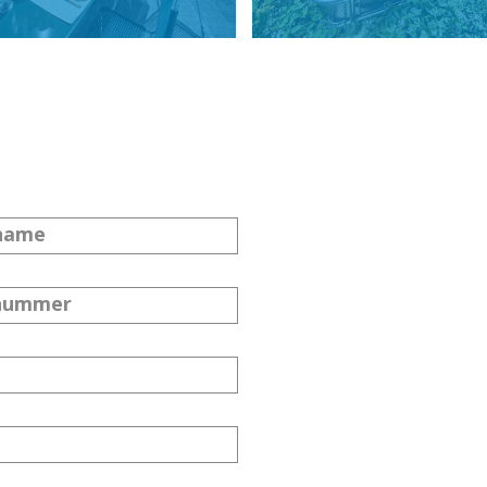
name
nummer