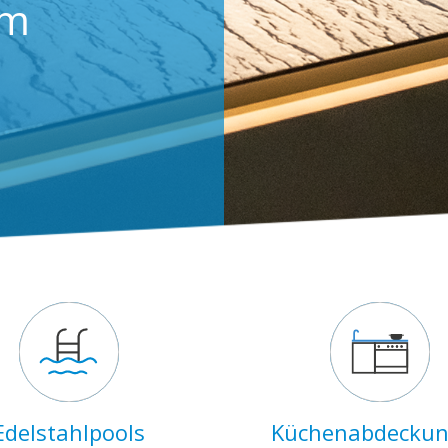
um
Edelstahlpools
Küchenabdecku