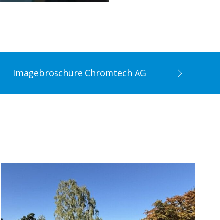
Imagebroschüre Chromtech AG