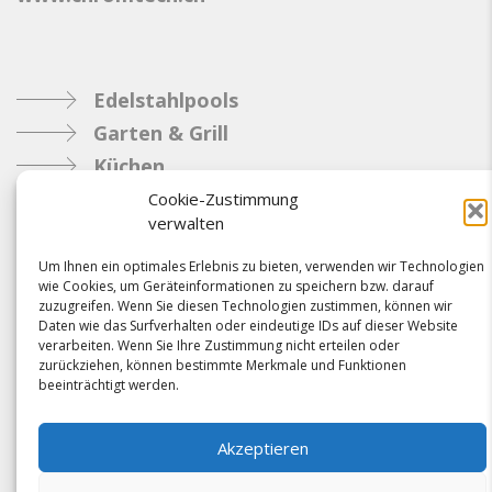
Edelstahlpools
Garten & Grill
Küchen
Metallbau
Cookie-Zustimmung
verwalten
Industrie
Um Ihnen ein optimales Erlebnis zu bieten, verwenden wir Technologien
wie Cookies, um Geräteinformationen zu speichern bzw. darauf
Referenzen
zuzugreifen. Wenn Sie diesen Technologien zustimmen, können wir
Daten wie das Surfverhalten oder eindeutige IDs auf dieser Website
News
verarbeiten. Wenn Sie Ihre Zustimmung nicht erteilen oder
Samacostyle.ch
zurückziehen, können bestimmte Merkmale und Funktionen
beeinträchtigt werden.
Impressum
Kontakt
Akzeptieren
AGBs & Verbindlichkeiten