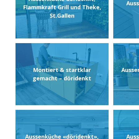
Auss
Flammkraft Grill und Theke,
St.Gallen
Montiert & startklar
Ausse
gemacht – döridenkt
Aussenküche «döridenkt»,
Auss