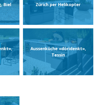
, Biel
Zürich per Helikopter
enkt»,
Aussenküche «döridenkt»,
Tessin