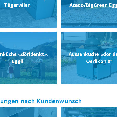
Tägerwilen
Azado/BigGreen Egg
nküche «döridenkt»,
Aussenküche «dörid
Eggli
Oerlikon 01
tigungen nach Kundenwunsch