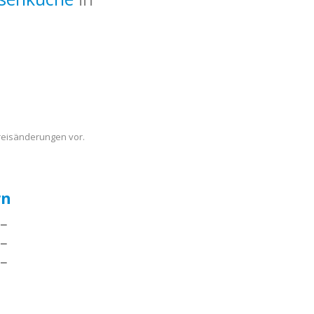
Preisänderungen vor.
rn
.−
.−
.−