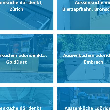
enküche döridenkt,
Aussenküche mi
Zürich
Bierzapfhahn, Brons
nküchen «döridenkt»,
Aussenküchen «dörid
GoldDust
Embrach
enküche döridenkt,
Aussenküche «dörid