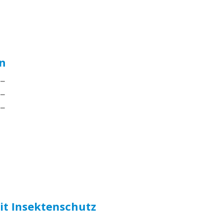
n
.−
.−
.−
it Insektenschutz