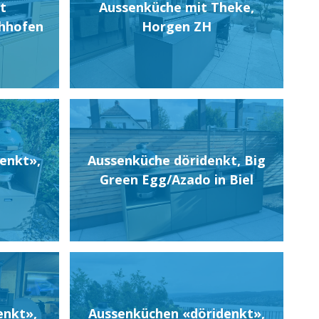
t
Aussenküche mit Theke,
chhofen
Horgen ZH
enkt»,
Aussenküche döridenkt, Big
Green Egg/Azado in Biel
enkt»,
Aussenküchen «döridenkt»,