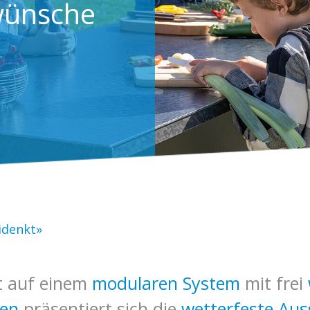
wünsche
idenkt»
t auf einem
modularen System
mit frei
en
präsentiert sich die
wetterfeste Au