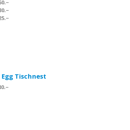
60.−
30.−
25.−
 Egg Tischnest
80.−