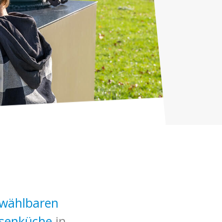
wählbaren
ssenküche
in