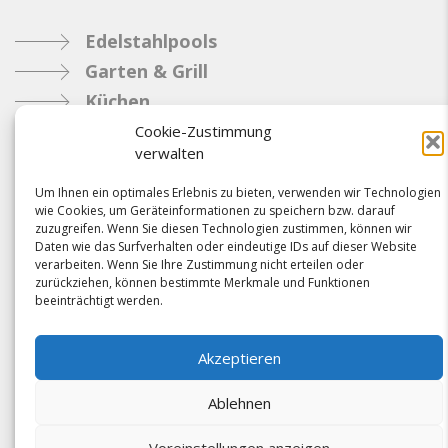
Edelstahlpools
Garten & Grill
Küchen
Metallbau
Cookie-Zustimmung
verwalten
Industrie
Um Ihnen ein optimales Erlebnis zu bieten, verwenden wir Technologien
wie Cookies, um Geräteinformationen zu speichern bzw. darauf
Referenzen
zuzugreifen. Wenn Sie diesen Technologien zustimmen, können wir
Daten wie das Surfverhalten oder eindeutige IDs auf dieser Website
News
verarbeiten. Wenn Sie Ihre Zustimmung nicht erteilen oder
Samacostyle.ch
zurückziehen, können bestimmte Merkmale und Funktionen
beeinträchtigt werden.
Impressum
Kontakt
Akzeptieren
AGBs & Verbindlichkeiten
Ablehnen
Voreinstellungen anzeigen