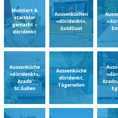
Montiert &
Aussenküchen
Auss
startklar
«döridenkt»,
«dör
gemacht –
GoldDust
Em
döridenkt
Aussenküche
Auss
Aussenküche
«döridenkt»,
«dör
döridenkt,
Azado
Azado
Tägerwilen
St.Gallen
Eg