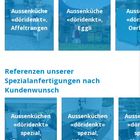
Aussenküche
Aussenküche
Auss
«döridenkt»,
«döridenkt»,
«dör
Affeltrangen
Eggli
Oer
Referenzen unserer
Spezialanfertigungen nach
Kundenwunsch
Aussenküchen
Aussenküchen
Auss
«döridenkt»
«döridenkt»
«dör
spezial,
spezial,
sp