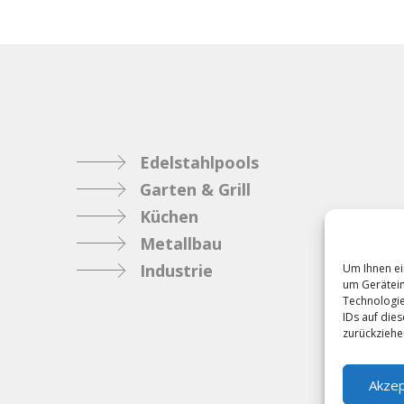
Edelstahlpools
Garten & Grill
Küchen
Metallbau
Industrie
Um Ihnen ei
um Gerätein
Technologie
IDs auf die
zurückziehe
Akzep