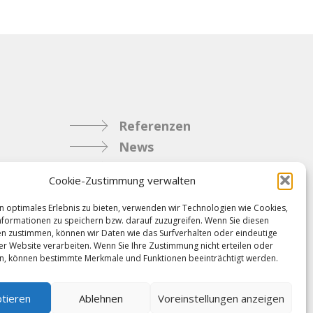
Referenzen
News
Samacostyle.ch
Cookie-Zustimmung verwalten
Impressum
Kontakt
n optimales Erlebnis zu bieten, verwenden wir Technologien wie Cookies,
formationen zu speichern bzw. darauf zuzugreifen. Wenn Sie diesen
AGBs & Verbindlichkeiten
n zustimmen, können wir Daten wie das Surfverhalten oder eindeutige
ser Website verarbeiten. Wenn Sie Ihre Zustimmung nicht erteilen oder
n, können bestimmte Merkmale und Funktionen beeinträchtigt werden.
tieren
Ablehnen
Voreinstellungen anzeigen