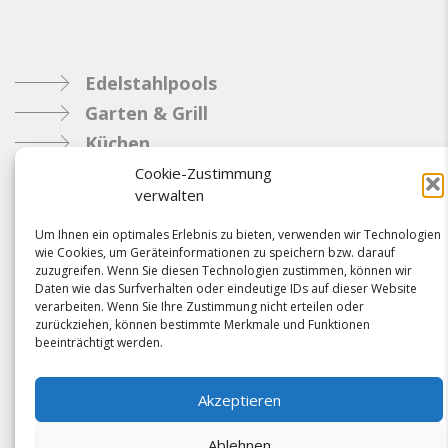
Edelstahlpools
Garten & Grill
Küchen
Metallbau
Cookie-Zustimmung
verwalten
Industrie
Um Ihnen ein optimales Erlebnis zu bieten, verwenden wir Technologien
wie Cookies, um Geräteinformationen zu speichern bzw. darauf
Referenzen
zuzugreifen. Wenn Sie diesen Technologien zustimmen, können wir
Daten wie das Surfverhalten oder eindeutige IDs auf dieser Website
News
verarbeiten. Wenn Sie Ihre Zustimmung nicht erteilen oder
Samacostyle.ch
zurückziehen, können bestimmte Merkmale und Funktionen
beeinträchtigt werden.
Impressum
Kontakt
Akzeptieren
AGBs & Verbindlichkeiten
Ablehnen