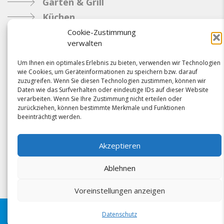
Garten & Grill
Küchen
Metallbau
Cookie-Zustimmung
verwalten
Industrie
Um Ihnen ein optimales Erlebnis zu bieten, verwenden wir Technologien
wie Cookies, um Geräteinformationen zu speichern bzw. darauf
Referenzen
zuzugreifen. Wenn Sie diesen Technologien zustimmen, können wir
Daten wie das Surfverhalten oder eindeutige IDs auf dieser Website
News
verarbeiten. Wenn Sie Ihre Zustimmung nicht erteilen oder
Samacostyle.ch
zurückziehen, können bestimmte Merkmale und Funktionen
beeinträchtigt werden.
Impressum
Kontakt
Akzeptieren
AGBs & Verbindlichkeiten
Ablehnen
Voreinstellungen anzeigen
Folgen Sie uns schon?
Datenschutz