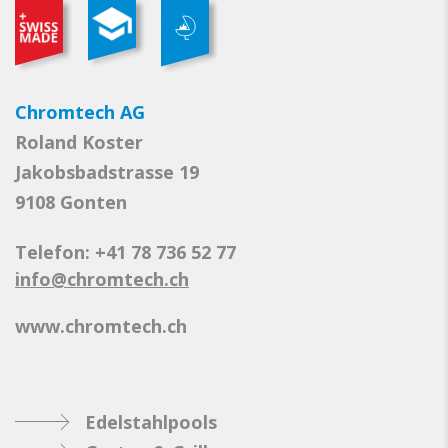
auf.
Die
Optionen
können
Chromtech AG
auf
Roland Koster
der
Jakobsbadstrasse 19
Produktseite
gewählt
9108 Gonten
werden
Telefon: +41 78 736 52 77
info@chromtech.ch
www.chromtech.ch
Edelstahlpools