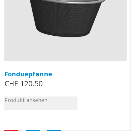
Fonduepfanne
CHF
120.50
Dieses
Produkt ansehen
Produkt
weist
mehrere
Varianten