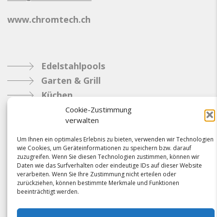
www.chromtech.ch
Edelstahlpools
Garten & Grill
Küchen
Metallbau
Cookie-Zustimmung
verwalten
Industrie
Um Ihnen ein optimales Erlebnis zu bieten, verwenden wir Technologien
wie Cookies, um Geräteinformationen zu speichern bzw. darauf
Referenzen
zuzugreifen. Wenn Sie diesen Technologien zustimmen, können wir
Daten wie das Surfverhalten oder eindeutige IDs auf dieser Website
News
verarbeiten. Wenn Sie Ihre Zustimmung nicht erteilen oder
Samacostyle.ch
zurückziehen, können bestimmte Merkmale und Funktionen
beeinträchtigt werden.
Impressum
Kontakt