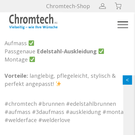
Steinbrunnen Upgrade
Chromtech-Shop
Aufmass
Passgenaue
Edelstahl-Auskleidung
Montage
Vorteile:
langlebig, pflegeleicht, stylisch &
perfekt angepasst!
#chromtech #brunnen #edelstahlbrunnen
#aufmass #3daufmass #auskleidung #montage
#welderface #welderlove