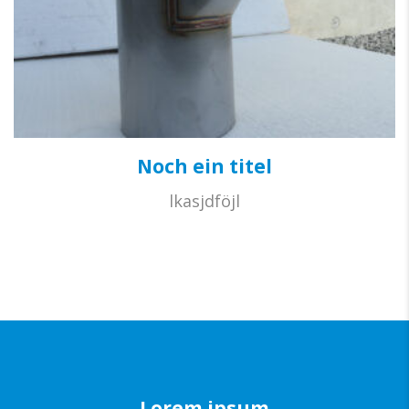
Noch ein titel
lkasjdföjl
Lorem ipsum