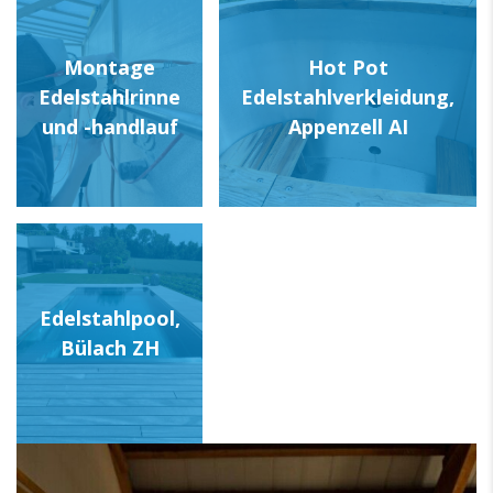
Montage
Hot Pot
Edelstahlrinne
Edelstahlverkleidung,
und -handlauf
Appenzell AI
Edelstahlpool,
Bülach ZH