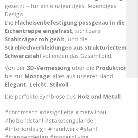
gesetzt – für ein einzigartiges, lebendiges
Design.
Die
Flacheisenbefestigung passgenau in die
Eichentreppe eingefräst
, sichtbare
Stahlträger roh geölt
, und die
Stirnblechverkleidungen aus strukturiertem
Schwarzstahl
vollenden das Gesamtbild.
Von der
3D-Vermessung
über die
Produktion
bis zur
Montage
: alles aus unserer Hand.
Elegant. Leicht. Stilvoll.
Die perfekte Symbiose aus
Holz und Metall
.
#chromtech #designliebe #metallbau
#holzundstahl #staketengeländer
#interiordesign #handwerk #stahl
#treppendesign #modernliving