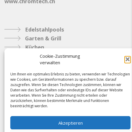
www.chromtech.ch
Edelstahlpools
Garten & Grill
Küchen
Metallbau
Cookie-Zustimmung
verwalten
Industrie
Um Ihnen ein optimales Erlebnis zu bieten, verwenden wir Technologien
wie Cookies, um Geräteinformationen zu speichern bzw. darauf
Referenzen
zuzugreifen. Wenn Sie diesen Technologien zustimmen, können wir
Daten wie das Surfverhalten oder eindeutige IDs auf dieser Website
News
verarbeiten. Wenn Sie Ihre Zustimmung nicht erteilen oder
Samacostyle.ch
zurückziehen, können bestimmte Merkmale und Funktionen
beeinträchtigt werden.
Impressum
Kontakt
Akzeptieren
AGBs & Verbindlichkeiten