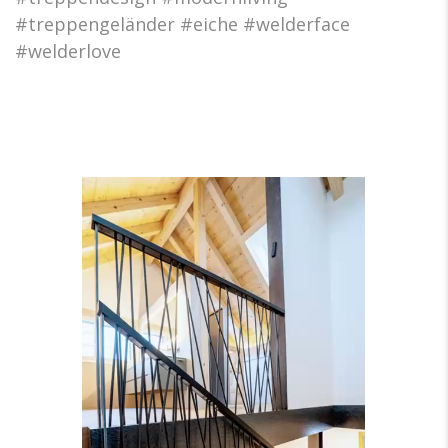
#treppengeländer #eiche #welderface
#welderlove