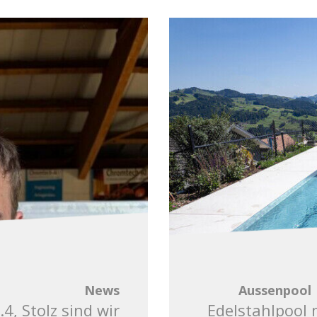
News
Aussenpool
4, Stolz sind wir
Edelstahlpool 