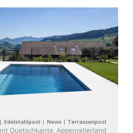
|
Edelstahlpool
|
News
|
Terrassenpool
mit Quetschkante, Appenzellerland