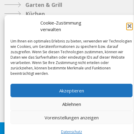
Garten & Grill
Küchen
Metallbau
Cookie-Zustimmung
verwalten
Industrie
Um Ihnen ein optimales Erlebnis zu bieten, verwenden wir Technologien
wie Cookies, um Geräteinformationen zu speichern bzw. darauf
Referenzen
zuzugreifen. Wenn Sie diesen Technologien zustimmen, können wir
Daten wie das Surfverhalten oder eindeutige IDs auf dieser Website
News
verarbeiten. Wenn Sie Ihre Zustimmung nicht erteilen oder
Samacostyle.ch
zurückziehen, können bestimmte Merkmale und Funktionen
beeinträchtigt werden.
Impressum
Kontakt
Akzeptieren
AGBs & Verbindlichkeiten
Ablehnen
Voreinstellungen anzeigen
Folgen Sie uns schon?
Datenschutz