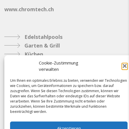
www.chromtech.ch
Edelstahlpools
Garten & Grill
Küchen
Metallbau
Cookie-Zustimmung
verwalten
Industrie
Um Ihnen ein optimales Erlebnis zu bieten, verwenden wir Technologien
wie Cookies, um Geräteinformationen zu speichern bzw. darauf
Referenzen
zuzugreifen. Wenn Sie diesen Technologien zustimmen, können wir
Daten wie das Surfverhalten oder eindeutige IDs auf dieser Website
News
verarbeiten. Wenn Sie Ihre Zustimmung nicht erteilen oder
Samacostyle.ch
zurückziehen, können bestimmte Merkmale und Funktionen
beeinträchtigt werden.
Impressum
Kontakt
Akzeptieren