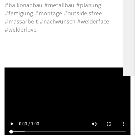
#balkonanbau #metallbau #planung
#fertigung #montage #outsideisfree
#massarbeit #nachwunsch #welderface
#welderlove