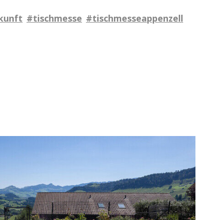
kunft
#tischmesse
#tischmesseappenzell