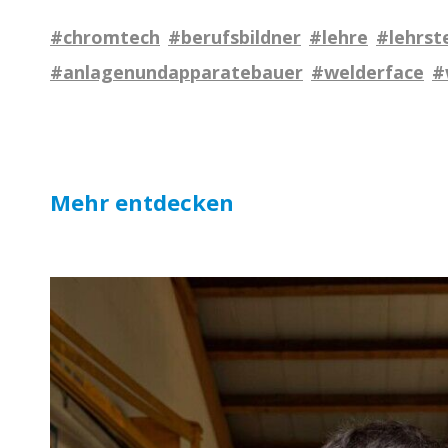
#chromtech
#berufsbildner
#lehre
#lehrste
#anlagenundapparatebauer
#welderface
#
Mehr entdecken