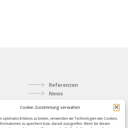
Referenzen
News
Samacostyle.ch
Cookie-Zustimmung verwalten
Impressum
Kontakt
n optimales Erlebnis zu bieten, verwenden wir Technologien wie Cookies,
formationen zu speichern bzw. darauf zuzugreifen. Wenn Sie diesen
AGBs & Verbindlichkeiten