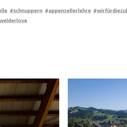
lle
#schnuppern
#appenzellerlehre
#wirfürdiezu
welderlove