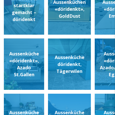
Aussenküchen
Auss
startklar
«döridenkt»,
«dör
gemacht –
GoldDust
Em
döridenkt
Aussenküche
Auss
Aussenküche
«döridenkt»,
«dör
döridenkt,
Azado
Azado
Tägerwilen
St.Gallen
Eg
Aussenküche
Aussenküche
Auss