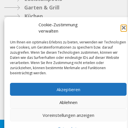
Garten & Grill
Küchen
Metallbau
Cookie-Zustimmung
verwalten
Industrie
Um Ihnen ein optimales Erlebnis zu bieten, verwenden wir Technologien
wie Cookies, um Geräteinformationen zu speichern bzw. darauf
Referenzen
zuzugreifen. Wenn Sie diesen Technologien zustimmen, können wir
Daten wie das Surfverhalten oder eindeutige IDs auf dieser Website
News
verarbeiten. Wenn Sie Ihre Zustimmung nicht erteilen oder
Samacostyle.ch
zurückziehen, können bestimmte Merkmale und Funktionen
beeinträchtigt werden.
Impressum
Kontakt
Akzeptieren
AGBs & Verbindlichkeiten
Ablehnen
Voreinstellungen anzeigen
Folgen Sie uns schon?