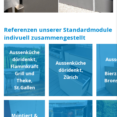
Referenzen unserer Standardmodule
indivuell zusammengestellt
Aussenküche
döridenkt,
Auss
Aussenküche
Flammkraft
döridenkt,
Grill und
Bierz
Zürich
Theke,
Bron
St.Gallen
Montiert &