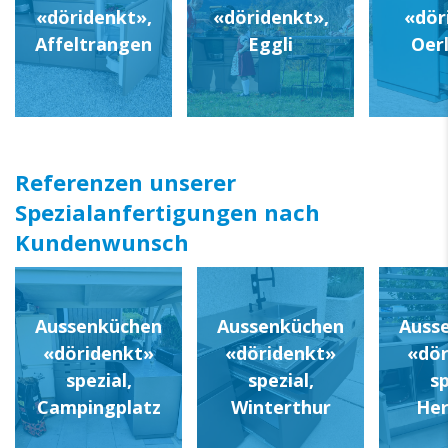
«döridenkt»,
«döridenkt»,
«dör
Affeltrangen
Eggli
Oer
Referenzen unserer
Spezialanfertigungen nach
Kundenwunsch
Aussenküchen
Aussenküchen
Auss
«döridenkt»
«döridenkt»
«dör
spezial,
spezial,
sp
Campingplatz
Winterthur
Her