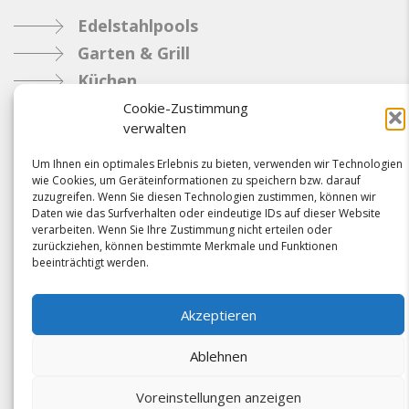
Edelstahlpools
Garten & Grill
Küchen
Metallbau
Cookie-Zustimmung
verwalten
Industrie
Um Ihnen ein optimales Erlebnis zu bieten, verwenden wir Technologien
wie Cookies, um Geräteinformationen zu speichern bzw. darauf
Referenzen
zuzugreifen. Wenn Sie diesen Technologien zustimmen, können wir
Daten wie das Surfverhalten oder eindeutige IDs auf dieser Website
News
verarbeiten. Wenn Sie Ihre Zustimmung nicht erteilen oder
Samacostyle.ch
zurückziehen, können bestimmte Merkmale und Funktionen
beeinträchtigt werden.
Impressum
Kontakt
Akzeptieren
AGBs & Verbindlichkeiten
Ablehnen
Voreinstellungen anzeigen