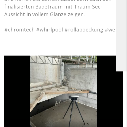
finalisierten Badetraum mit Traum-See-
Aussicht in vollem Glanze zeigen.
#chromtech
#whirlpool
#rollabdeckung
#wellnes