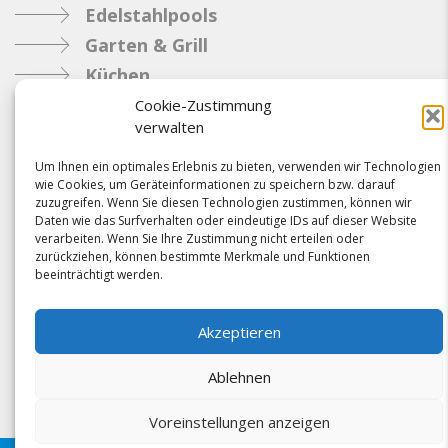
Edelstahlpools
Garten & Grill
Küchen
Metallbau
Cookie-Zustimmung
verwalten
Industrie
Um Ihnen ein optimales Erlebnis zu bieten, verwenden wir Technologien
wie Cookies, um Geräteinformationen zu speichern bzw. darauf
Referenzen
zuzugreifen. Wenn Sie diesen Technologien zustimmen, können wir
Daten wie das Surfverhalten oder eindeutige IDs auf dieser Website
News
verarbeiten. Wenn Sie Ihre Zustimmung nicht erteilen oder
Samacostyle.ch
zurückziehen, können bestimmte Merkmale und Funktionen
beeinträchtigt werden.
Impressum
Kontakt
Akzeptieren
AGBs & Verbindlichkeiten
Ablehnen
Voreinstellungen anzeigen