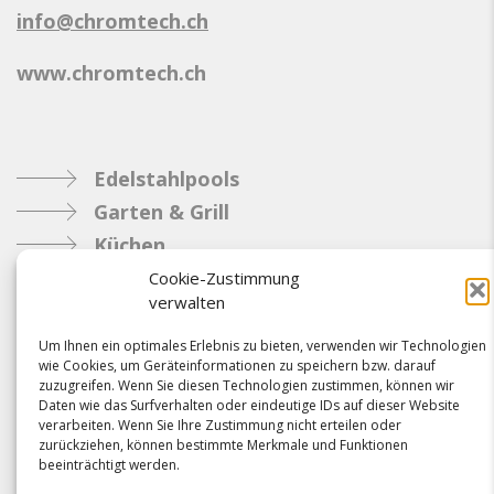
info@chromtech.ch
www.chromtech.ch
Edelstahlpools
Garten & Grill
Küchen
Metallbau
Cookie-Zustimmung
verwalten
Industrie
Um Ihnen ein optimales Erlebnis zu bieten, verwenden wir Technologien
wie Cookies, um Geräteinformationen zu speichern bzw. darauf
Referenzen
zuzugreifen. Wenn Sie diesen Technologien zustimmen, können wir
Daten wie das Surfverhalten oder eindeutige IDs auf dieser Website
News
verarbeiten. Wenn Sie Ihre Zustimmung nicht erteilen oder
Samacostyle.ch
zurückziehen, können bestimmte Merkmale und Funktionen
beeinträchtigt werden.
Impressum