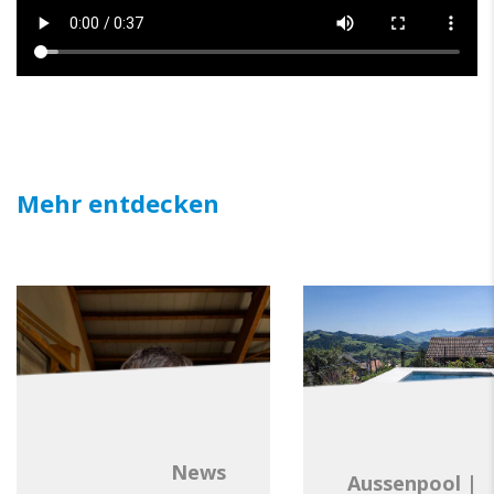
Mehr entdecken
News
Aussenpool
|