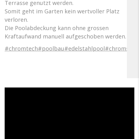
Terrasse genutzt werden.
Somit geht im Garten kein wertvoller Platz
verloren.
Die Poolabdeckung kann ohne grossen
Kraftaufwand manuell aufgeschoben werden.
#chromtech
#poolbau
#edelstahlpool
#chromstah