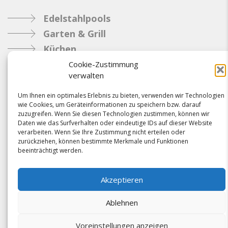
Edelstahlpools
Garten & Grill
Küchen
Metallbau
Cookie-Zustimmung
verwalten
Industrie
Um Ihnen ein optimales Erlebnis zu bieten, verwenden wir Technologien
wie Cookies, um Geräteinformationen zu speichern bzw. darauf
Referenzen
zuzugreifen. Wenn Sie diesen Technologien zustimmen, können wir
Daten wie das Surfverhalten oder eindeutige IDs auf dieser Website
News
verarbeiten. Wenn Sie Ihre Zustimmung nicht erteilen oder
Samacostyle.ch
zurückziehen, können bestimmte Merkmale und Funktionen
beeinträchtigt werden.
Impressum
Kontakt
Akzeptieren
AGBs & Verbindlichkeiten
Ablehnen
Voreinstellungen anzeigen