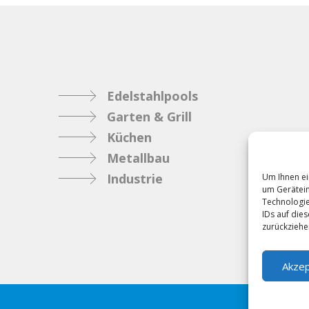
Edelstahlpools
Garten & Grill
Küchen
Metallbau
Industrie
Um Ihnen ei
um Gerätein
Technologie
IDs auf die
zurückziehe
Akzep