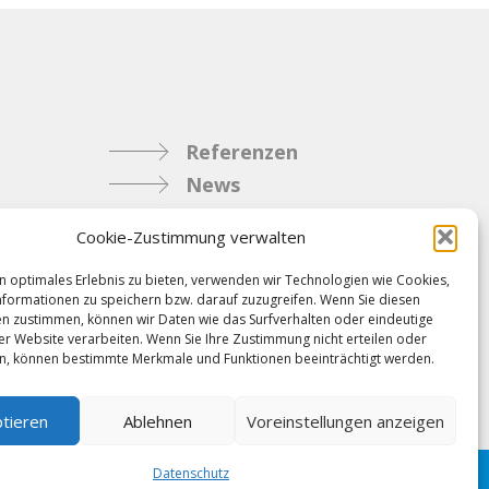
Referenzen
News
Samacostyle.ch
Cookie-Zustimmung verwalten
Impressum
Kontakt
n optimales Erlebnis zu bieten, verwenden wir Technologien wie Cookies,
formationen zu speichern bzw. darauf zuzugreifen. Wenn Sie diesen
AGBs & Verbindlichkeiten
n zustimmen, können wir Daten wie das Surfverhalten oder eindeutige
ser Website verarbeiten. Wenn Sie Ihre Zustimmung nicht erteilen oder
n, können bestimmte Merkmale und Funktionen beeinträchtigt werden.
tieren
Ablehnen
Voreinstellungen anzeigen
Datenschutz
Folgen Sie uns schon?