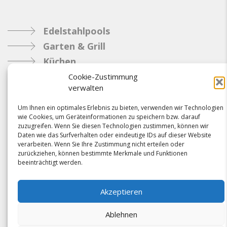
Edelstahlpools
Garten & Grill
Küchen
Metallbau
Cookie-Zustimmung
verwalten
Industrie
Um Ihnen ein optimales Erlebnis zu bieten, verwenden wir Technologien
wie Cookies, um Geräteinformationen zu speichern bzw. darauf
Referenzen
zuzugreifen. Wenn Sie diesen Technologien zustimmen, können wir
Daten wie das Surfverhalten oder eindeutige IDs auf dieser Website
News
verarbeiten. Wenn Sie Ihre Zustimmung nicht erteilen oder
Samacostyle.ch
zurückziehen, können bestimmte Merkmale und Funktionen
beeinträchtigt werden.
Impressum
Kontakt
Akzeptieren
AGBs & Verbindlichkeiten
Ablehnen