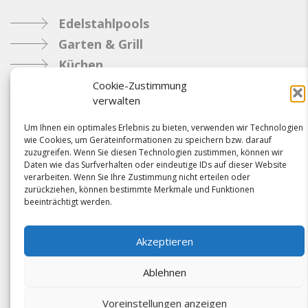
Edelstahlpools
Garten & Grill
Küchen
Metallbau
Cookie-Zustimmung
verwalten
Industrie
Um Ihnen ein optimales Erlebnis zu bieten, verwenden wir Technologien
wie Cookies, um Geräteinformationen zu speichern bzw. darauf
Referenzen
zuzugreifen. Wenn Sie diesen Technologien zustimmen, können wir
Daten wie das Surfverhalten oder eindeutige IDs auf dieser Website
News
verarbeiten. Wenn Sie Ihre Zustimmung nicht erteilen oder
Samacostyle.ch
zurückziehen, können bestimmte Merkmale und Funktionen
beeinträchtigt werden.
Impressum
Kontakt
Akzeptieren
AGBs & Verbindlichkeiten
Ablehnen
Voreinstellungen anzeigen