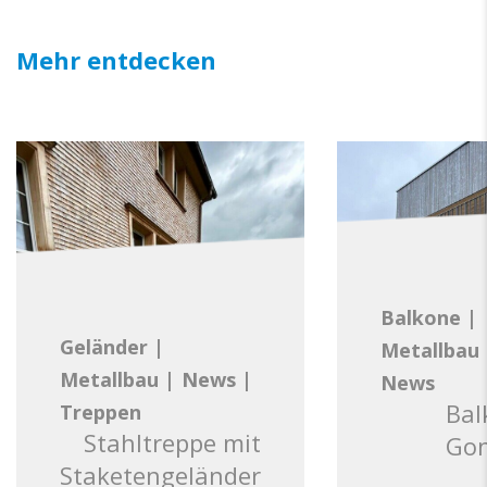
Mehr entdecken
Balkone
|
Geländer
|
Metallbau
Metallbau
|
News
|
News
Bal
Treppen
Stahltreppe mit
Go
Staketengeländer