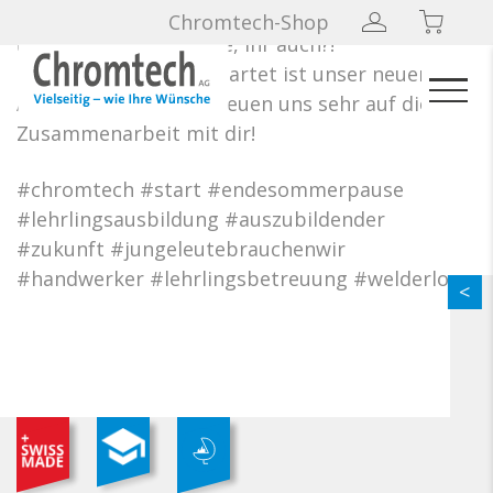
… wir sind wieder top erholt gestartet nach
Chromtech-Shop
unserer Sommerpause, ihr auch?!
Ebenfalls mit uns gestartet ist unser neuer
Auszubildender, wir freuen uns sehr auf die
Zusammenarbeit mit dir!
#chromtech #start #endesommerpause
#lehrlingsausbildung #auszubildender
#zukunft #jungeleutebrauchenwir
#handwerker #lehrlingsbetreuung #welderlove