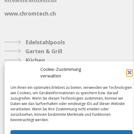
www.chromtech.ch
Edelstahlpools
Garten & Grill
Küchen
Metallbau
Cookie-Zustimmung
verwalten
Industrie
Um Ihnen ein optimales Erlebnis zu bieten, verwenden wir Technologien
wie Cookies, um Geräteinformationen zu speichern bzw. darauf
Referenzen
zuzugreifen. Wenn Sie diesen Technologien zustimmen, können wir
Daten wie das Surfverhalten oder eindeutige IDs auf dieser Website
News
verarbeiten. Wenn Sie Ihre Zustimmung nicht erteilen oder
Samacostyle.ch
zurückziehen, können bestimmte Merkmale und Funktionen
beeinträchtigt werden.
Impressum
Kontakt