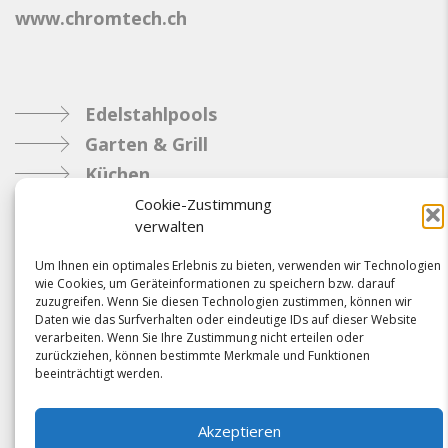
www.chromtech.ch
Edelstahlpools
Garten & Grill
Küchen
Metallbau
Cookie-Zustimmung
verwalten
Industrie
Um Ihnen ein optimales Erlebnis zu bieten, verwenden wir Technologien
wie Cookies, um Geräteinformationen zu speichern bzw. darauf
Referenzen
zuzugreifen. Wenn Sie diesen Technologien zustimmen, können wir
Daten wie das Surfverhalten oder eindeutige IDs auf dieser Website
News
verarbeiten. Wenn Sie Ihre Zustimmung nicht erteilen oder
Samacostyle.ch
zurückziehen, können bestimmte Merkmale und Funktionen
beeinträchtigt werden.
Impressum
Kontakt
Akzeptieren
AGBs & Verbindlichkeiten